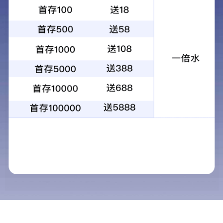
ky-1卷筒 内置电机
发布时间：2023-04-23
来源：det365在线平台
公司为赢得长远发展，响应国家建设环保宜居城市的号召。
开发出沙石，渣土，建筑垃圾运输车辆洒漏，粉尘，等顽症
的环保顶盖密闭系统。
15038913768
上一个：KY-1卷筒（外置）
下一个：甩杆卷筒式自动篷布