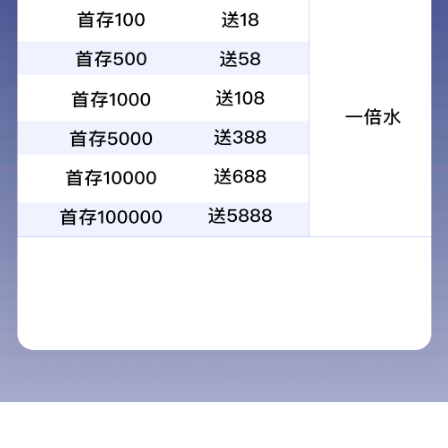
无线智能渣土车控制器
发布时间：2023-04-23
来源：det365在线平台
公司为赢得长远发展，响应国家建设环保宜居城市的号召。
开发出沙石，渣土，建筑垃圾运输车辆洒漏，粉尘，等顽症
的环保顶盖密闭系统。
15038913768
上一个：没有了
下一个：KY-1卷筒（外置）